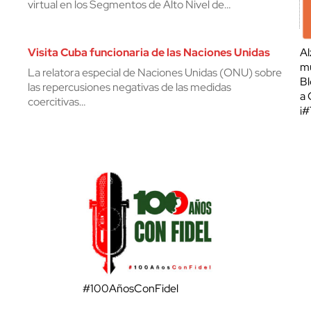
virtual en los Segmentos de Alto Nivel de…
Visita Cuba funcionaria de las Naciones Unidas
Al
mu
La relatora especial de Naciones Unidas (ONU) sobre
Bl
las repercusiones negativas de las medidas
a 
coercitivas…
¡
#100AñosConFidel