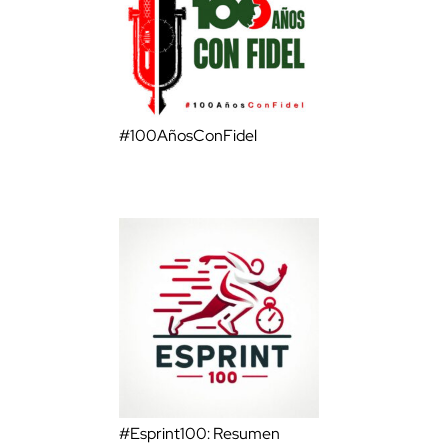
#100AñosConFidel
#Esprint100: Resumen