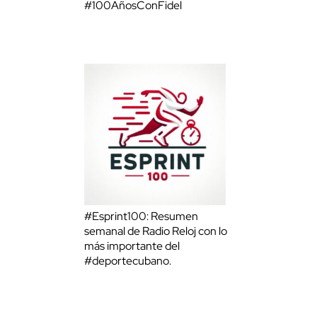
#100AñosConFidel
#Esprint100: Resumen
semanal de Radio Reloj con lo
más importante del
#deportecubano.