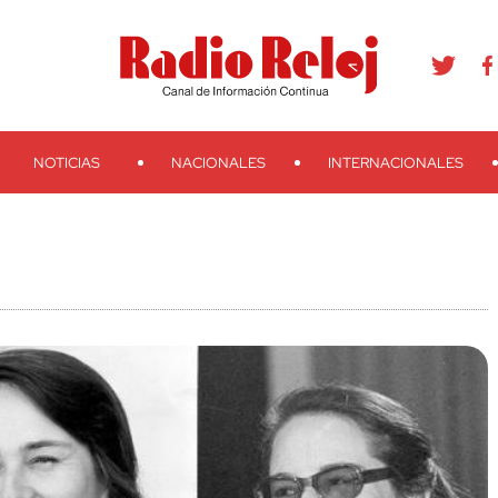
agram
Youtube
Telegram
Teveo
Ivoox
RSS
Search
NOTICIAS
NACIONALES
INTERNACIONALES