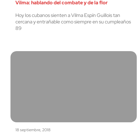
Vilma: hablando del combate y de la flor
Hoy los cubanos sienten a Vilma Espín Guillois tan
cercana y entrañable como siempre en su cumpleaños
89
18 septiembre, 2018