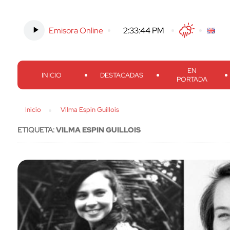
Emisora Online
-
2:33:45 PM
Twitter
Facebook
Threads
Inst
EN
INICIO
DESTACADAS
PORTADA
Inicio
Vilma Espin Guillois
ETIQUETA:
VILMA ESPIN GUILLOIS