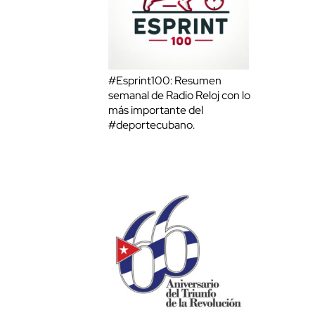
#Esprint100: Resumen
semanal de Radio Reloj con lo
más importante del
#deportecubano.