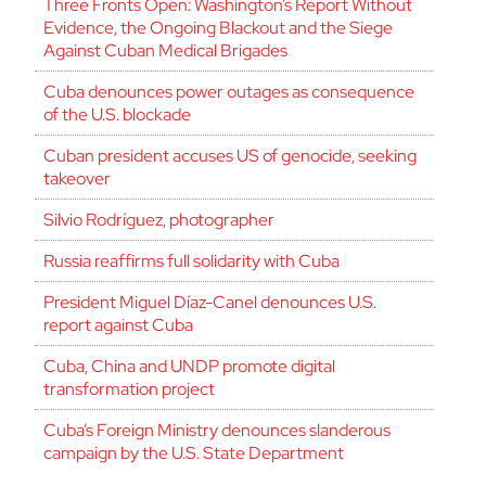
Three Fronts Open: Washington’s Report Without
Evidence, the Ongoing Blackout and the Siege
Against Cuban Medical Brigades
Cuba denounces power outages as consequence
of the U.S. blockade
Cuban president accuses US of genocide, seeking
takeover
Silvio Rodríguez, photographer
Russia reaffirms full solidarity with Cuba
President Miguel Díaz-Canel denounces U.S.
report against Cuba
Cuba, China and UNDP promote digital
transformation project
Cuba’s Foreign Ministry denounces slanderous
campaign by the U.S. State Department