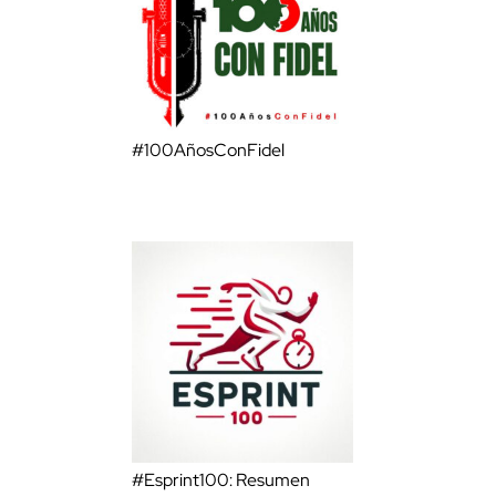
#100AñosConFidel
#Esprint100: Resumen