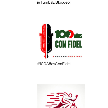
¡#TumbaElBloqueo!
#100AñosConFidel