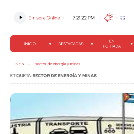
Emisora Online
-
7:21:23 PM
Twitter
Facebook
Threads
Inst
EN
INICIO
DESTACADAS
PORTADA
Inicio
sector de energía y minas
ETIQUETA:
SECTOR DE ENERGÍA Y MINAS