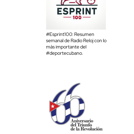
#Esprint100: Resumen
semanal de Radio Reloj con lo
más importante del
#deportecubano.