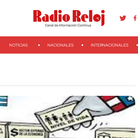
agram
Youtube
Telegram
Teveo
Ivoox
RSS
Search
NOTICIAS
NACIONALES
INTERNACIONALES