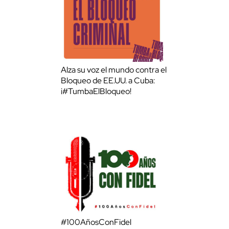
Alza su voz el mundo contra el
Bloqueo de EE.UU. a Cuba:
¡#TumbaElBloqueo!
#100AñosConFidel