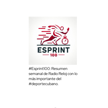
#Esprint100: Resumen
semanal de Radio Reloj con lo
más importante del
#deportecubano.