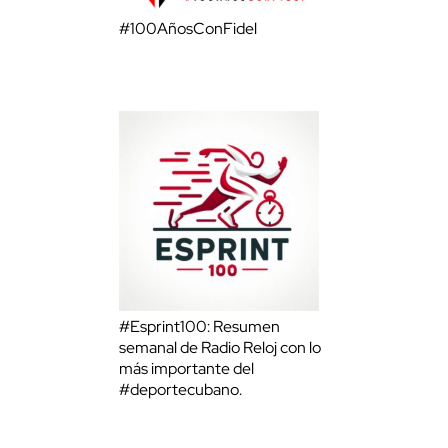
#100AñosConFidel
#Esprint100: Resumen
semanal de Radio Reloj con lo
más importante del
#deportecubano.