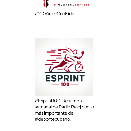
#100AñosConFidel
#Esprint100: Resumen
semanal de Radio Reloj con lo
más importante del
#deportecubano.