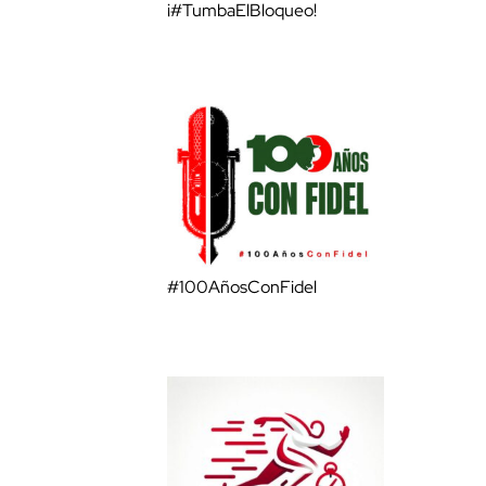
¡#TumbaElBloqueo!
#100AñosConFidel