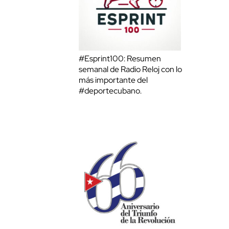
#Esprint100: Resumen
semanal de Radio Reloj con lo
más importante del
#deportecubano.