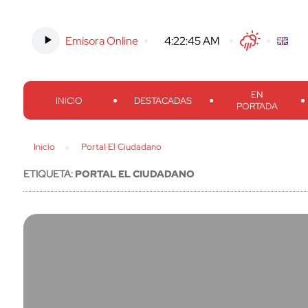
Emisora Online
-
4:22:46 AM
Twitter
Facebook
Threads
Inst
EN
INICIO
DESTACADAS
PORTADA
Inicio
Portal El Ciudadano
ETIQUETA:
PORTAL EL CIUDADANO