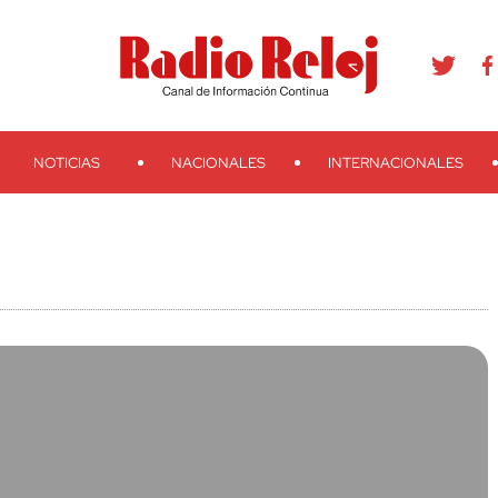
agram
Youtube
Telegram
Teveo
Ivoox
RSS
Search
NOTICIAS
NACIONALES
INTERNACIONALES