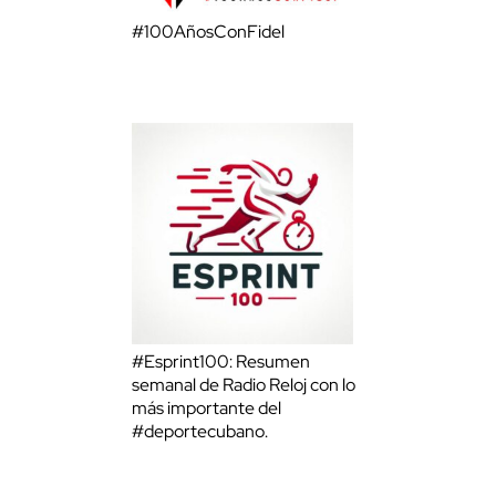
#100AñosConFidel
#Esprint100: Resumen
semanal de Radio Reloj con lo
más importante del
#deportecubano.