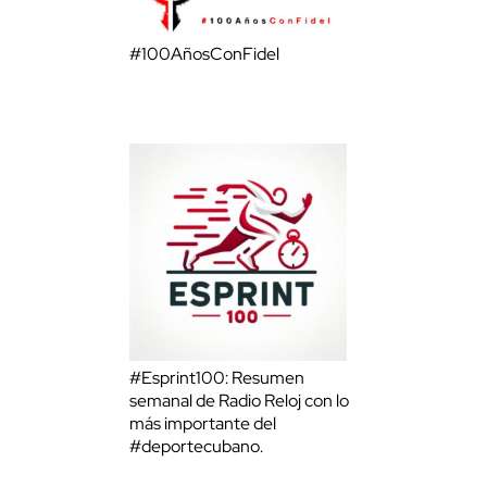
#100AñosConFidel
#Esprint100: Resumen
semanal de Radio Reloj con lo
más importante del
#deportecubano.