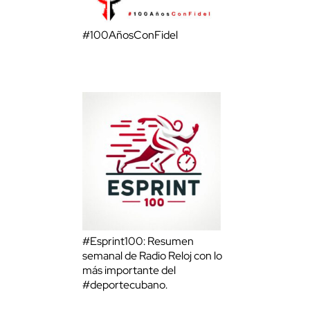
#100AñosConFidel
#Esprint100: Resumen
semanal de Radio Reloj con lo
más importante del
#deportecubano.