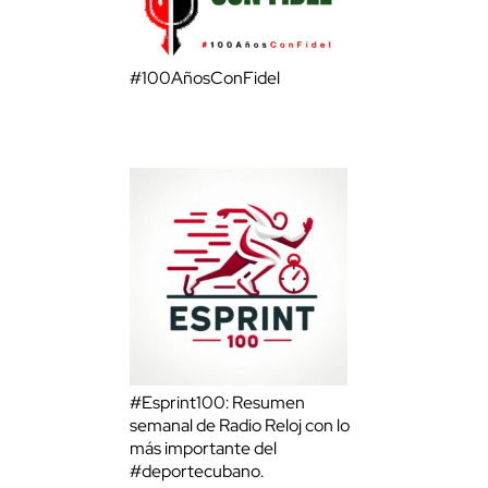
#100AñosConFidel
#Esprint100: Resumen
semanal de Radio Reloj con lo
más importante del
#deportecubano.