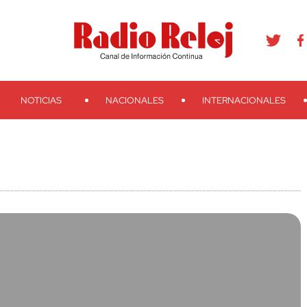
agram
Youtube
Telegram
Teveo
Ivoox
RSS
Search
NOTICIAS
NACIONALES
INTERNACIONALES