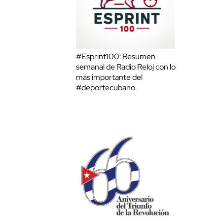
#Esprint100: Resumen
semanal de Radio Reloj con lo
más importante del
#deportecubano.