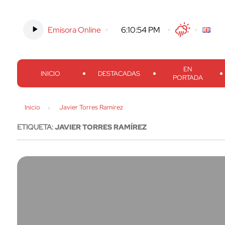
Emisora Online
-
6:10:55 PM
Twitter
Facebook
Threads
Inst
EN
INICIO
DESTACADAS
PORTADA
Inicio
Javier Torres Ramírez
ETIQUETA:
JAVIER TORRES RAMÍREZ