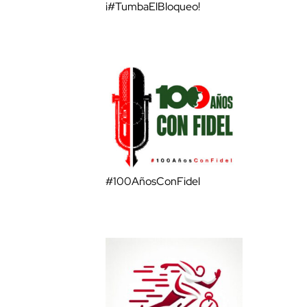
¡#TumbaElBloqueo!
#100AñosConFidel