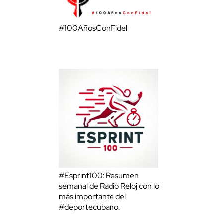
#100AñosConFidel
#Esprint100: Resumen
semanal de Radio Reloj con lo
más importante del
#deportecubano.