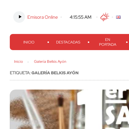
Emisora Online
-
4:15:56 AM
Twitter
Facebook
Threads
Inst
EN
INICIO
DESTACADAS
PORTADA
Inicio
Galería Belkis Ayón
ETIQUETA:
GALERÍA BELKIS AYÓN