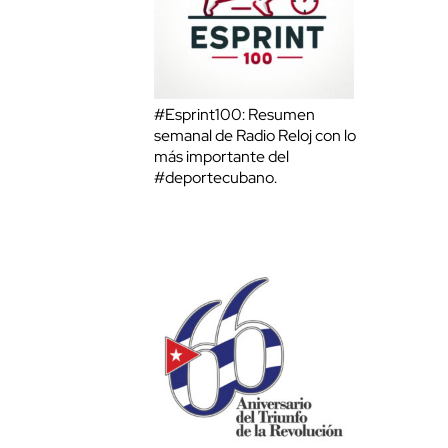
#Esprint100: Resumen
semanal de Radio Reloj con lo
más importante del
#deportecubano.