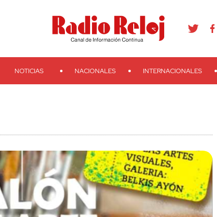
agram
Youtube
Telegram
Teveo
Ivoox
RSS
Search
NOTICIAS
NACIONALES
INTERNACIONALES