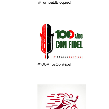
¡#TumbaElBloqueo!
#100AñosConFidel