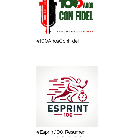
#100AñosConFidel
#Esprint100: Resumen