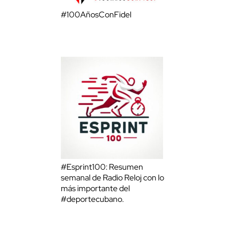
#100AñosConFidel
#Esprint100: Resumen
semanal de Radio Reloj con lo
más importante del
#deportecubano.