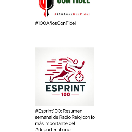
#100AñosConFidel
#Esprint100: Resumen
semanal de Radio Reloj con lo
más importante del
#deportecubano.