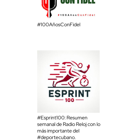
#100AñosConFidel
#Esprint100: Resumen
semanal de Radio Reloj con lo
más importante del
#deportecubano.