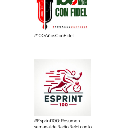
#100AñosConFidel
#Esprint100: Resumen
semanal de Radio Reloj con lo