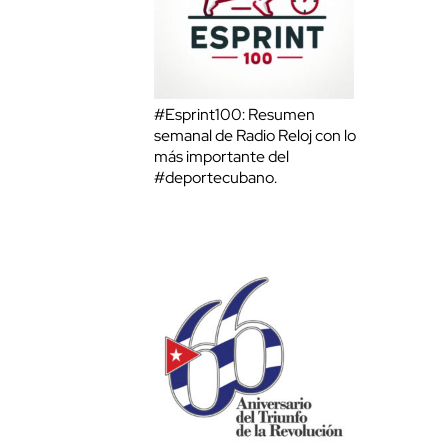
#Esprint100: Resumen
semanal de Radio Reloj con lo
más importante del
#deportecubano.