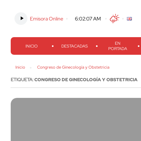
Emisora Online
-
6:02:08 AM
Twitter
Facebook
Threads
Inst
EN
INICIO
DESTACADAS
PORTADA
Inicio
Congreso de Ginecología y Obstetricia
ETIQUETA:
CONGRESO DE GINECOLOGÍA Y OBSTETRICIA