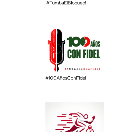
¡#TumbaElBloqueo!
#100AñosConFidel