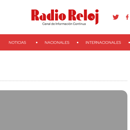
agram
Youtube
Telegram
Teveo
Ivoox
RSS
Search
NOTICIAS
NACIONALES
INTERNACIONALES