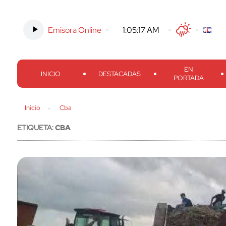
Emisora Online
-
1:05:19 AM
Twitter
Facebook
Threads
Inst
EN
INICIO
DESTACADAS
PORTADA
Inicio
Cba
ETIQUETA:
CBA