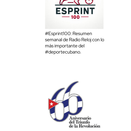
#Esprint100: Resumen
semanal de Radio Reloj con lo
más importante del
#deportecubano.