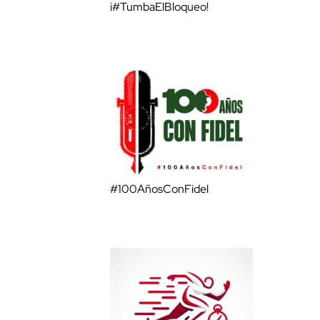
¡#TumbaElBloqueo!
#100AñosConFidel