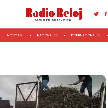
agram
Youtube
Telegram
Teveo
Ivoox
RSS
Search
NOTICIAS
NACIONALES
INTERNACIONALES