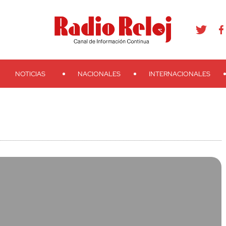
agram
Youtube
Telegram
Teveo
Ivoox
RSS
Search
NOTICIAS
NACIONALES
INTERNACIONALES