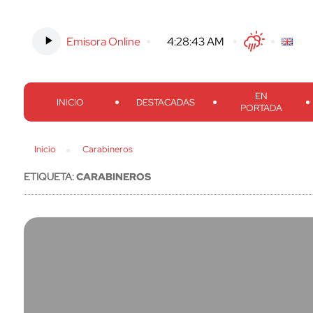
Emisora Online
-
4:28:44 AM
Twitter
Facebook
Threads
Inst
EN
INICIO
DESTACADAS
PORTADA
Inicio
Carabineros
ETIQUETA:
CARABINEROS