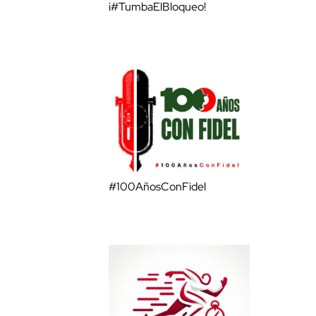
¡#TumbaElBloqueo!
#100AñosConFidel