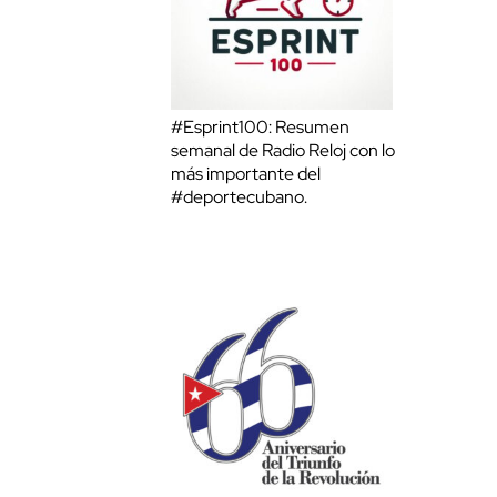
#Esprint100: Resumen
semanal de Radio Reloj con lo
más importante del
#deportecubano.