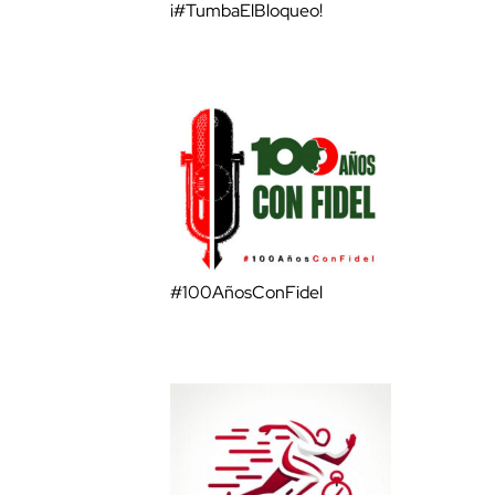
¡#TumbaElBloqueo!
#100AñosConFidel