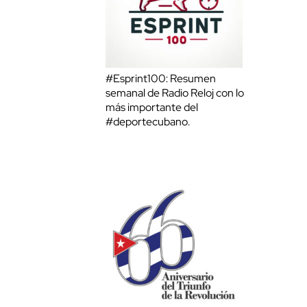
#Esprint100: Resumen
semanal de Radio Reloj con lo
más importante del
#deportecubano.