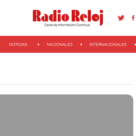
agram
Youtube
Telegram
Teveo
Ivoox
RSS
Search
NOTICIAS
NACIONALES
INTERNACIONALES