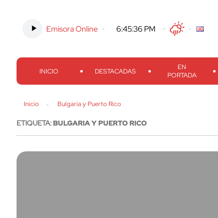
Emisora Online
-
6:45:37 PM
Twitter
Facebook
Threads
Inst
EN
INICIO
DESTACADAS
PORTADA
Inicio
Bulgaria y Puerto Rico
ETIQUETA:
BULGARIA Y PUERTO RICO