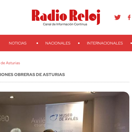
agram
Youtube
Telegram
Teveo
Ivoox
RSS
Search
NOTICIAS
NACIONALES
INTERNACIONALES
 de Asturias
SIONES OBRERAS DE ASTURIAS