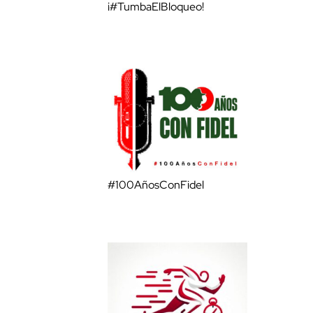
¡#TumbaElBloqueo!
#100AñosConFidel