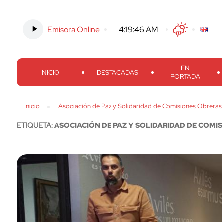
Emisora Online
-
4:19:47 AM
Twitter
Facebook
Threads
Inst
EN
INICIO
DESTACADAS
PORTADA
Inicio
Asociación de Paz y Solidaridad de Comisiones Obreras
ETIQUETA:
ASOCIACIÓN DE PAZ Y SOLIDARIDAD DE COMI