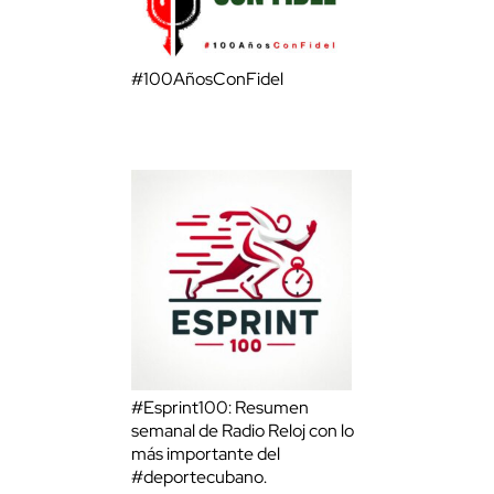
#100AñosConFidel
#Esprint100: Resumen
semanal de Radio Reloj con lo
más importante del
#deportecubano.