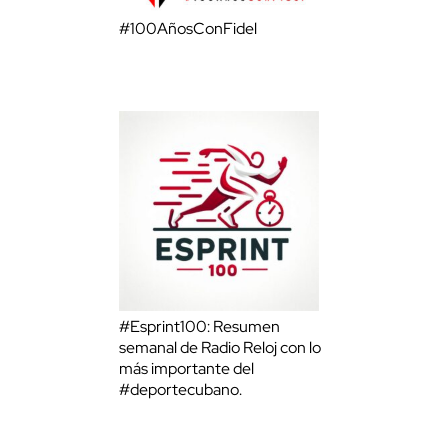
#100AñosConFidel
#Esprint100: Resumen
semanal de Radio Reloj con lo
más importante del
#deportecubano.