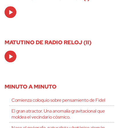
Audio
Player
MATUTINO DE RADIO RELOJ (II)
Audio
Player
MINUTO A MINUTO
Comienza coloquio sobre pensamiento de Fidel
El gran atractor. Una anomalía gravitacional que
moldea el vecindario cósmico.
Nace el geógrafo, naturalista y botánico alemán