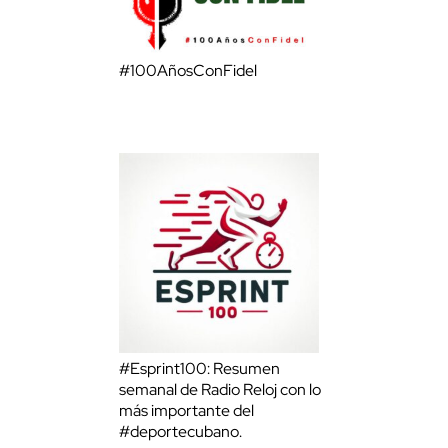
#100AñosConFidel
#Esprint100: Resumen
semanal de Radio Reloj con lo
más importante del
#deportecubano.