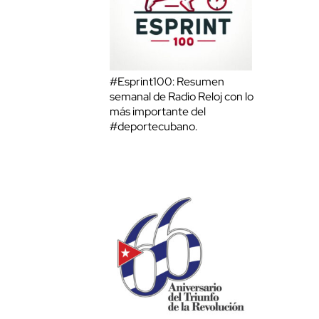
#Esprint100: Resumen
semanal de Radio Reloj con lo
más importante del
#deportecubano.