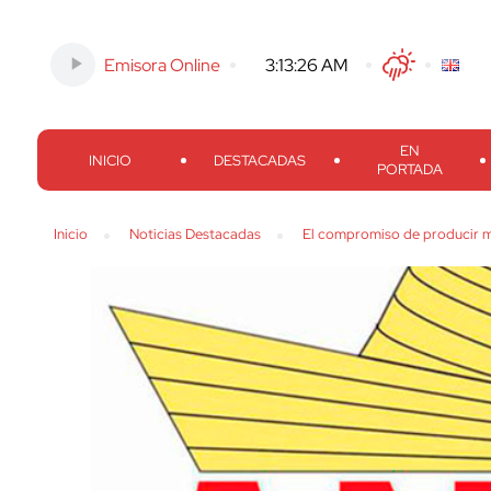
Emisora Online
-
3:13:27 AM
Twitter
Facebook
Threads
Inst
EN
INICIO
DESTACADAS
PORTADA
Inicio
Noticias Destacadas
El compromiso de producir m