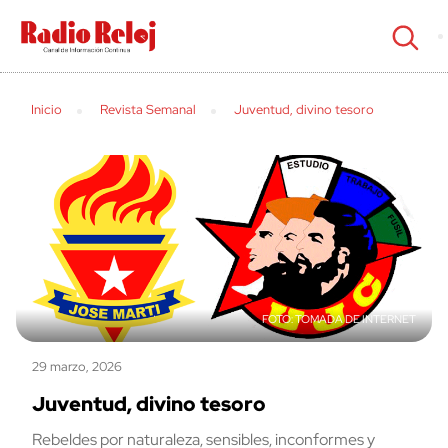
cerrar
Inicio
Revista Semanal
Juventud, divino tesoro
TOMADA DE INTERNET
29 marzo, 2026
Juventud, divino tesoro
Rebeldes por naturaleza, sensibles, inconformes y