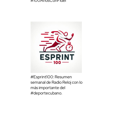
#100AñosConFidel
#Esprint100: Resumen
semanal de Radio Reloj con lo
más importante del
#deportecubano.