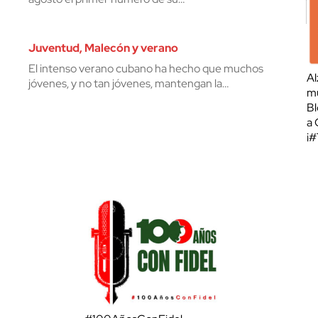
Juventud, Malecón y verano
El intenso verano cubano ha hecho que muchos
Al
jóvenes, y no tan jóvenes, mantengan la…
mu
Bl
a 
¡