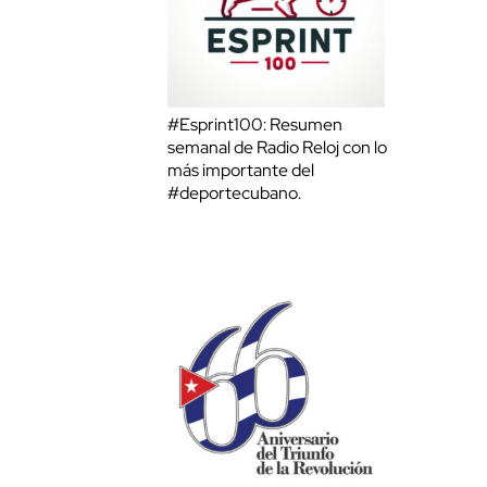
#Esprint100: Resumen
semanal de Radio Reloj con lo
más importante del
#deportecubano.