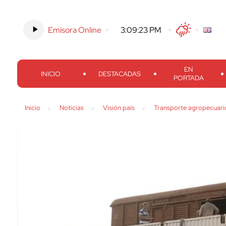
Emisora Online
-
3:09:24 PM
Twitter
Facebook
Threads
Inst
EN
INICIO
DESTACADAS
PORTADA
Inicio
Noticias
Visión país
Transporte agropecuario