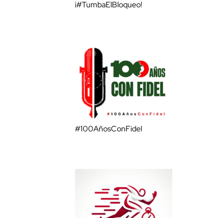
¡#TumbaElBloqueo!
#100AñosConFidel