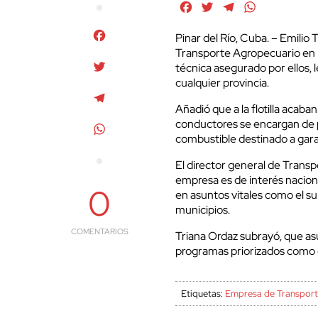
Facebook
Twitter
Telegram
WhatsApp
Facebook
Pinar del Río, Cuba. – Emilio
Transporte Agropecuario en Pi
Twitter
técnica asegurado por ellos, l
cualquier provincia.
Telegram
Añadió que a la flotilla acaba
conductores se encargan de 
WhatsApp
combustible destinado a garan
El director general de Transp
empresa es de interés nacion
0
en asuntos vitales como el su
municipios.
COMENTARIOS
Triana Ordaz subrayó, que as
programas priorizados como el
Etiquetas:
Empresa de Transpor