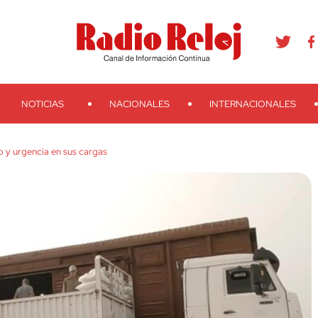
agram
Youtube
Telegram
Teveo
Ivoox
RSS
Search
NOTICIAS
NACIONALES
INTERNACIONALES
 y urgencia en sus cargas