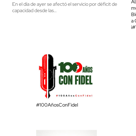
Al
En el día de ayer se afectó el servicio por déficit de
mu
capacidad desde las…
Bl
a 
¡
#100AñosConFidel