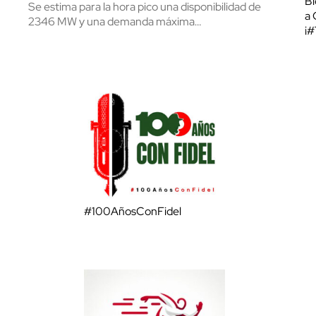
Bl
Se estima para la hora pico una disponibilidad de
a 
2346 MW y una demanda máxima…
¡
#100AñosConFidel