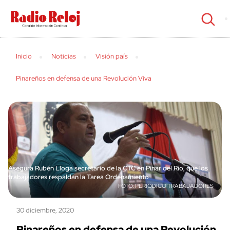
cerrar
Inicio
Noticias
Visión país
Pinareños en defensa de una Revolución Viva
Asegura Rubén Lloga secretario de la CTC en Pinar del Río, que los
trabajadores respaldan la Tarea Ordenamiento
PERIÓDICO TRABAJADORES
30 diciembre, 2020
Pinareños en defensa de una Revolución