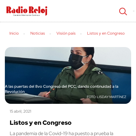
cerrar
Inicio
Noticias
Visión país
Listos y en Congreso
A las puertas del 8vo Congreso del PCC, dando continuidad a la
Revolución
LISDAY MARTÍNEZ
15 abril, 2021
Listos y en Congreso
La pandemia de la Covid-19 ha puesto a prueba la