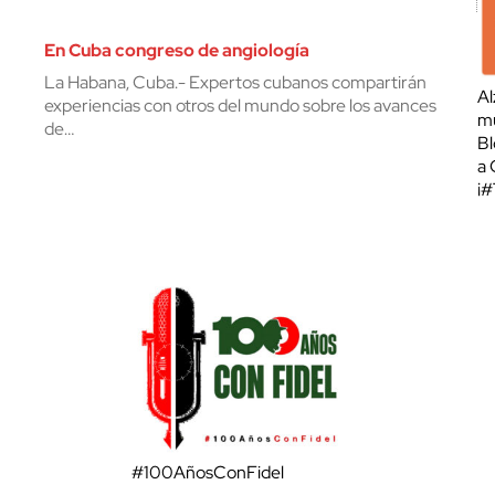
En Cuba congreso de angiología
La Habana, Cuba.- Expertos cubanos compartirán
Al
experiencias con otros del mundo sobre los avances
mu
de…
Bl
a 
¡
#100AñosConFidel