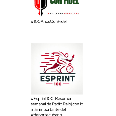
#100AñosConFidel
#Esprint100: Resumen
semanal de Radio Reloj con lo
más importante del
#deportecubano.