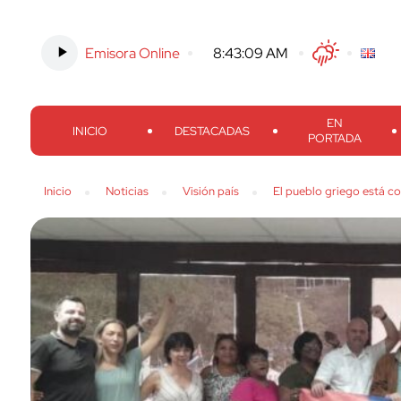
Emisora Online
-
8:43:10 AM
Twitter
Facebook
Threads
Inst
EN
INICIO
DESTACADAS
PORTADA
Inicio
Noticias
Visión país
El pueblo griego está c