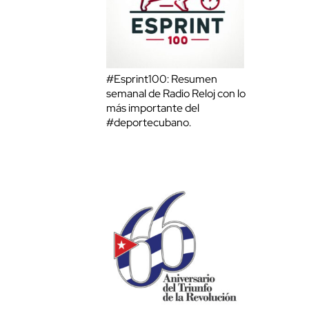
#Esprint100: Resumen
semanal de Radio Reloj con lo
más importante del
#deportecubano.