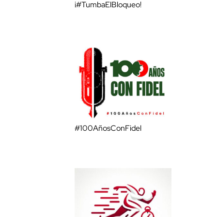
¡#TumbaElBloqueo!
#100AñosConFidel