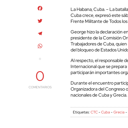
Facebook
La Habana, Cuba. – La batalla
Cuba crece, expresó este sá
Twitter
Frente Militante de Todos lo
George hizo la declaración e
Telegram
presidente de la Comisión Or
Trabajadores de Cuba, quien e
WhatsApp
del bloqueo de Estados Unido
Al respecto, el responsable 
Internacional que se prepara 
0
participarán importantes org
Durante el encuentro partici
COMENTARIOS
Organizadora del Congreso ob
nacionales de Cuba y Grecia.
Etiquetas:
CTC
-
Cuba
-
Grecia