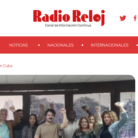
agram
Youtube
Telegram
Teveo
Ivoox
RSS
Search
NOTICIAS
NACIONALES
INTERNACIONALES
on Cuba