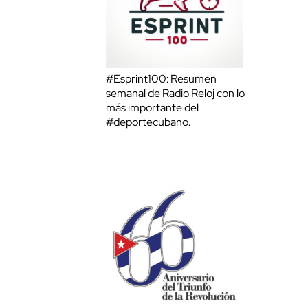
#Esprint100: Resumen
semanal de Radio Reloj con lo
más importante del
#deportecubano.