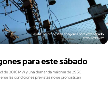
La UNE no pronostica apagones para este sábado
INTERNET
gones para este sábado
ilidad de 3016 MW y una demanda máxima de 2950
rse las condiciones previstas no se pronostican