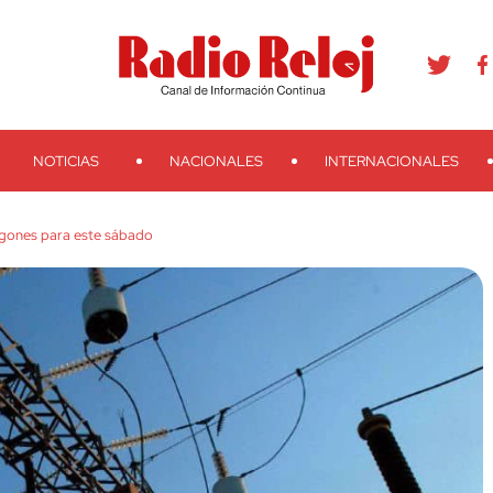
agram
Youtube
Telegram
Teveo
Ivoox
RSS
Search
NOTICIAS
NACIONALES
INTERNACIONALES
gones para este sábado