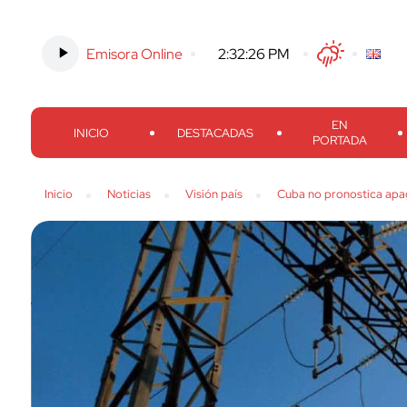
Emisora Online
-
2:32:27 PM
Twitter
Facebook
Threads
Inst
EN
INICIO
DESTACADAS
PORTADA
Inicio
Noticias
Visión país
Cuba no pronostica apa