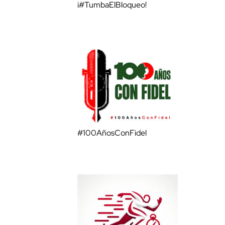
¡#TumbaElBloqueo!
#100AñosConFidel