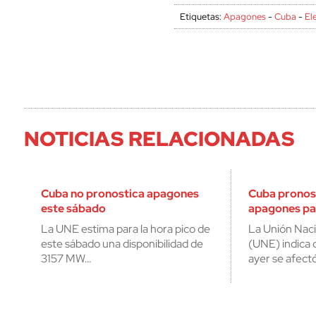
Etiquetas:
Apagones
-
Cuba
-
El
NOTICIAS RELACIONADAS
Cuba no pronostica apagones
Cuba pronost
este sábado
apagones pa
La UNE estima para la hora pico de
La Unión Naci
este sábado una disponibilidad de
(UNE) indica q
3157 MW…
ayer se afectó