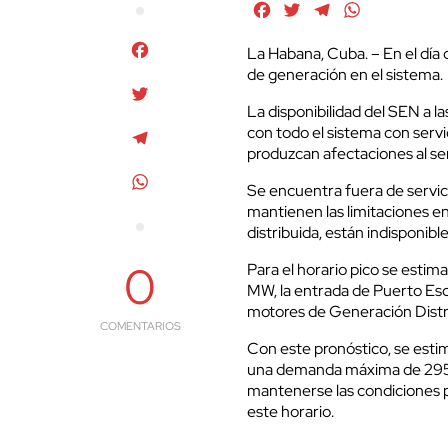
Facebook
Twitter
Telegram
WhatsApp
Facebook
La Habana, Cuba. – En el día d
de generación en el sistema.
Twitter
La disponibilidad del SEN a
con todo el sistema con servi
Telegram
produzcan afectaciones al ser
WhatsApp
Se encuentra fuera de servic
mantienen las limitaciones e
distribuida, están indisponi
0
Para el horario pico se esti
MW, la entrada de Puerto Es
motores de Generación Distr
COMENTARIOS
Con este pronóstico, se estim
una demanda máxima de 2950
mantenerse las condiciones pr
este horario.