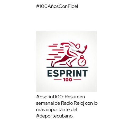
#100AñosConFidel
#Esprint100: Resumen
semanal de Radio Reloj con lo
más importante del
#deportecubano.