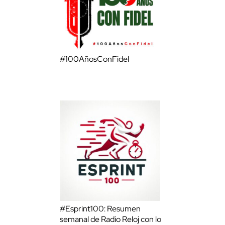
#100AñosConFidel
#Esprint100: Resumen
semanal de Radio Reloj con lo