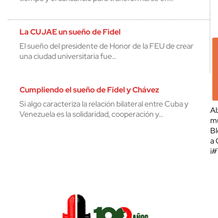
La CUJAE un sueño de Fidel
El sueño del presidente de Honor de la FEU de crear
una ciudad universitaria fue…
Cumpliendo el sueño de Fidel y Chávez
Si algo caracteriza la relación bilateral entre Cuba y
Al
Venezuela es la solidaridad, cooperación y…
mu
Bl
a 
¡