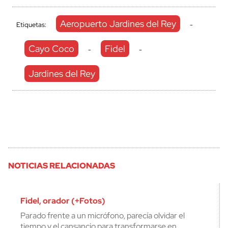
Aeropuerto Jardines del Rey
Etiquetas:
-
Cayo Coco
Fidel
-
-
Jardines del Rey
NOTICIAS RELACIONADAS
Fidel, orador (+Fotos)
Parado frente a un micrófono, parecía olvidar el
tiempo y el cansancio para transformarse en…