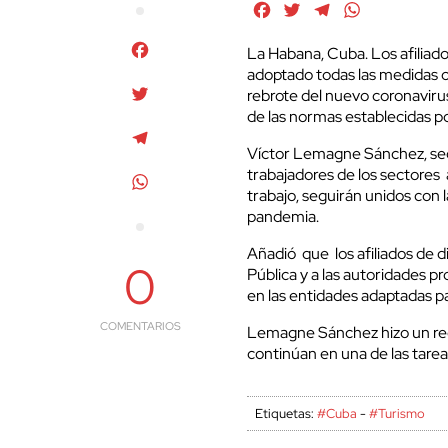
Facebook
Twitter
Telegram
WhatsApp
Facebook
La Habana, Cuba. Los afiliad
adoptado todas las medidas or
Twitter
rebrote del nuevo coronaviru
de las normas establecidas po
Telegram
Víctor Lemagne Sánchez, secr
trabajadores de los sectores a
WhatsApp
trabajo, seguirán unidos con l
pandemia.
Añadió que los afiliados de
0
Pública y a las autoridades p
en las entidades adaptadas pa
COMENTARIOS
Lemagne Sánchez hizo un re
continúan en una de las tar
Etiquetas:
#Cuba
-
#Turismo