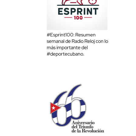
#Esprint100: Resumen
semanal de Radio Reloj con lo
más importante del
#deportecubano.