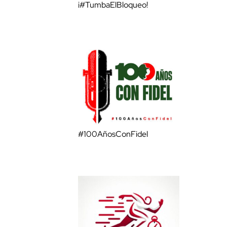
¡#TumbaElBloqueo!
#100AñosConFidel