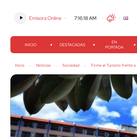
Emisora Online
-
7:16:19 AM
Twitter
Facebook
Threads
Inst
EN
INICIO
DESTACADAS
PORTADA
Inicio
Noticias
Sociedad
Firme el Turismo frente a