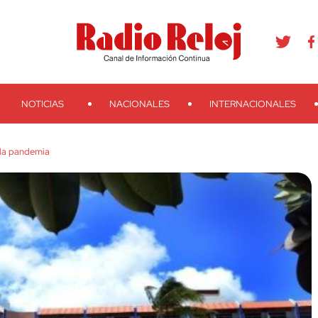
agram
Youtube
Telegram
Teveo
Ivoox
RSS
Search
NOTICIAS
NACIONALES
INTERNACIONALES
 la pandemia