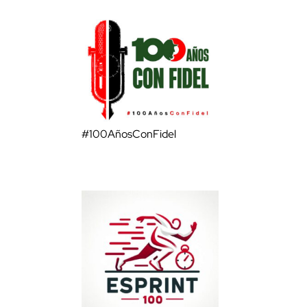
#100AñosConFidel