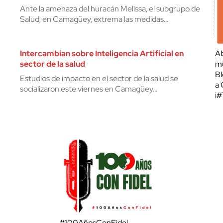
Ante la amenaza del huracán Melissa, el subgrupo de
Salud, en Camagüey, extrema las medidas…
Intercambian sobre Inteligencia Artificial en
Al
sector de la salud
mu
Bl
Estudios de impacto en el sector de la salud se
a 
socializaron este viernes en Camagüey…
¡
#100AñosConFidel