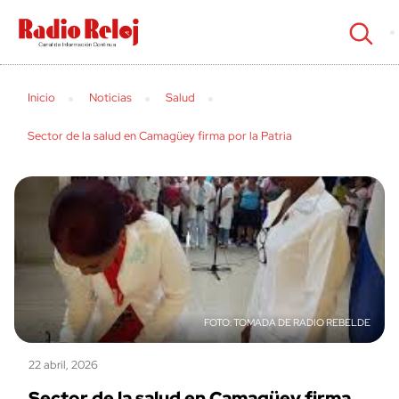
cerrar
Inicio
Noticias
Salud
Sector de la salud en Camagüey firma por la Patria
TOMADA DE RADIO REBELDE
22 abril, 2026
Sector de la salud en Camagüey firma