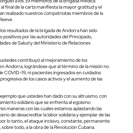
orgullo a los 39 miembros de la Brigada Médica
l final de la carta manifiesta la mayor gratitud y el
cerrar
han realizado nuestros compatriotas miembros de la
 Reeve.
os resultados de la brigada de Andorra han sido
positivos por las autoridades del Principado,
dades de Salud y del Ministerio de Relaciones
e ustedes contribuyó al mejoramiento de los
en Andorra, lográndose que al término de la misión no
de COVID-19, ni pacientes ingresados en cuidados
 progresiva de los casos activos y el aumento de las
l ejemplo que ustedes han dado con su altruismo, con
miento solidario que se enfrenta al egoísmo
ores maneras con las cuales estamos aplastando las
rio de desacreditar la labor solidaria y ejemplar de las
or lo tanto, el ataque incisivo, constante, permanente
y, sobre todo, a la obra de la Revolución Cubana.