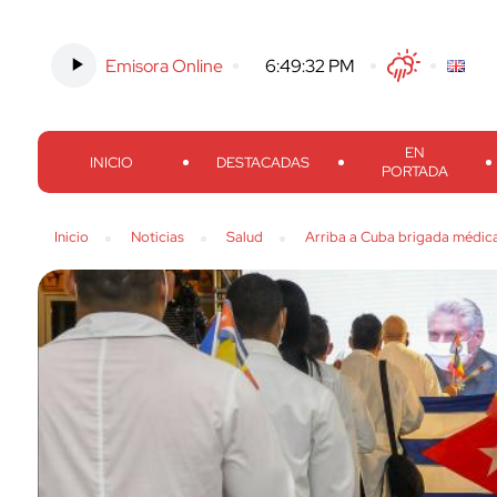
Emisora Online
-
6:49:33 PM
Twitter
Facebook
Threads
Inst
EN
INICIO
DESTACADAS
PORTADA
Inicio
Noticias
Salud
Arriba a Cuba brigada médic