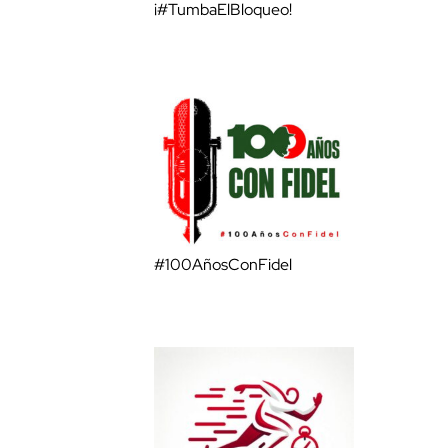
¡#TumbaElBloqueo!
#100AñosConFidel