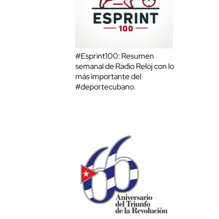
#Esprint100: Resumen
semanal de Radio Reloj con lo
más importante del
#deportecubano.