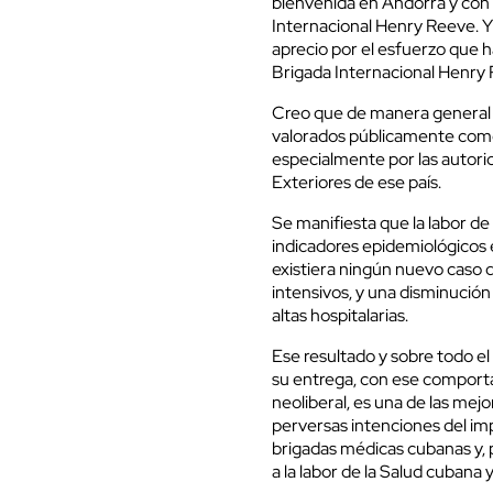
bienvenida en Andorra y con 
Internacional Henry Reeve. Y a
aprecio por el esfuerzo que 
Brigada Internacional Henry
Creo que de manera general l
valorados públicamente como 
especialmente por las autori
Exteriores de ese país.
Se manifiesta que la labor d
indicadores epidemiológicos 
existiera ningún nuevo caso 
intensivos, y una disminución
altas hospitalarias.
Ese resultado y sobre todo e
su entrega, con ese comporta
neoliberal, es una de las mej
perversas intenciones del impe
brigadas médicas cubanas y, p
a la labor de la Salud cubana 