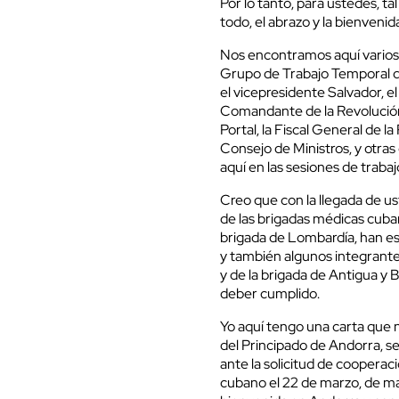
Por lo tanto, para ustedes, t
todo, el abrazo y la bienveni
Nos encontramos aquí vario
Grupo de Trabajo Temporal qu
el vicepresidente Salvador, e
Comandante de la Revolución
Portal, la Fiscal General de 
Consejo de Ministros, y otr
aquí en las sesiones de traba
Creo que con la llegada de us
de las brigadas médicas cuban
brigada de Lombardía, han e
y también algunos integrante
y de la brigada de Antigua y B
deber cumplido.
Yo aquí tengo una carta que n
del Principado de Andorra, s
ante la solicitud de cooperaci
cubano el 22 de marzo, de m