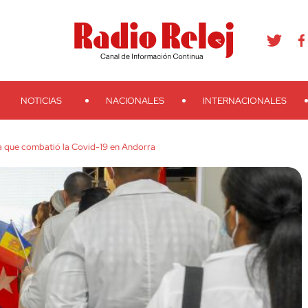
agram
Youtube
Telegram
Teveo
Ivoox
RSS
Search
NOTICIAS
NACIONALES
INTERNACIONALES
a que combatió la Covid-19 en Andorra