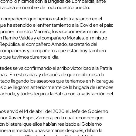
al como lo hicimos con la Brigada de Lombardía, ante
da a casa en nombre de todo nuestro pueblo.
s compañeros que hemos estado trabajando en el
e ha atendido el enfrentamiento a la Covid en el país:
l primer ministro Marrero, los viceprimeros ministros
 Ramiro Valdés y el compañero Morales, el ministro
la República, el compañero Amado, secretario del
as compañeras y compañeros que están hoy también
jo que tuvimos durante el día.
tedes se va confirmando el arribo victorioso a la Patria
as. En estos días, y después de que recibimos a la
stado llegando los asesores que teníamos en Nicaragua
s que llegaron anteriormente de la brigada de ustedes
arbuda, y todos llegan a la Patria con la satisfacción del
os envió el 14 de abril del 2020 el Jefe de Gobierno
eñor Xavier Espot Zamora, en la cual reconoce que
ón bilateral que ellos habían realizado al Gobierno
anera inmediata, unas semanas después, daban la