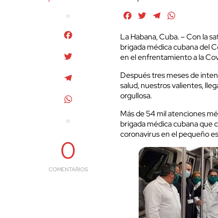
Facebook
Twitter
Telegram
WhatsApp
Facebook
La Habana, Cuba. – Con la sat
brigada médica cubana del 
Twitter
en el enfrentamiento a la
Cov
Después tres meses de intens
Telegram
salud, nuestros valientes, lle
orgullosa.
WhatsApp
Más de 54 mil atenciones mé
brigada médica cubana que co
coronavirus en el pequeño e
0
COMENTARIOS