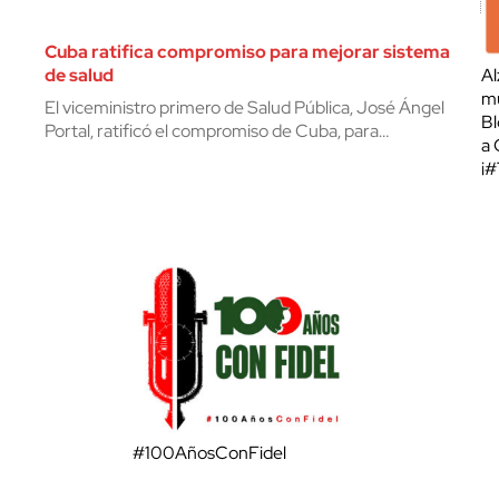
Cuba ratifica compromiso para mejorar sistema
de salud
Al
mu
El viceministro primero de Salud Pública, José Ángel
Bl
Portal, ratificó el compromiso de Cuba, para…
a 
¡
#100AñosConFidel