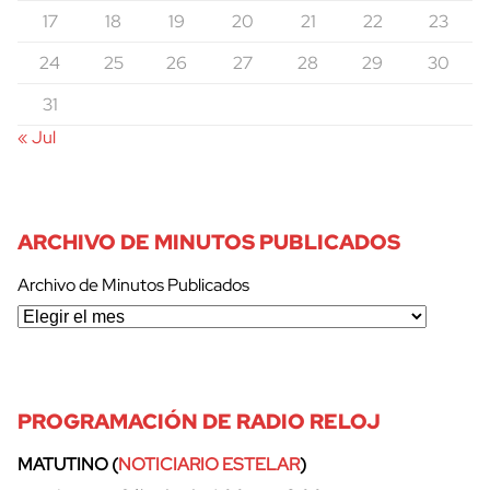
17
18
19
20
21
22
23
24
25
26
27
28
29
30
31
« Jul
cerrar
ARCHIVO DE MINUTOS PUBLICADOS
Archivo de Minutos Publicados
PROGRAMACIÓN DE RADIO RELOJ
MATUTINO (
NOTICIARIO ESTELAR
)