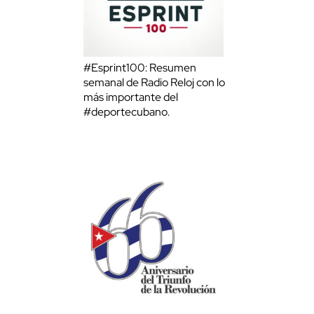
#Esprint100: Resumen
semanal de Radio Reloj con lo
más importante del
#deportecubano.