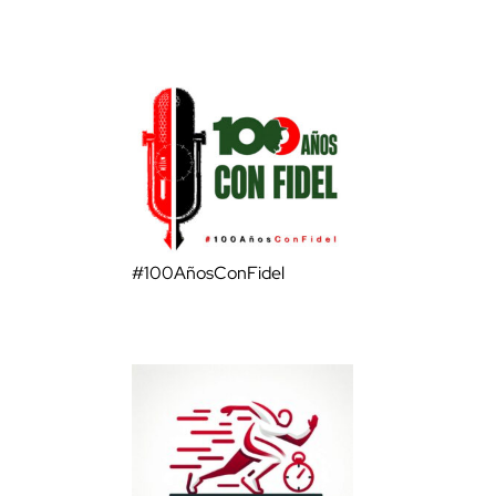
#100AñosConFidel