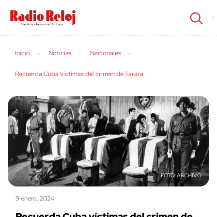
cerrar
Inicio
Noticias
Nacionales
Recuerda Cuba víctimas del crimen de Tarará
ARCHIVO
9 enero, 2024
Recuerda Cuba víctimas del crimen de